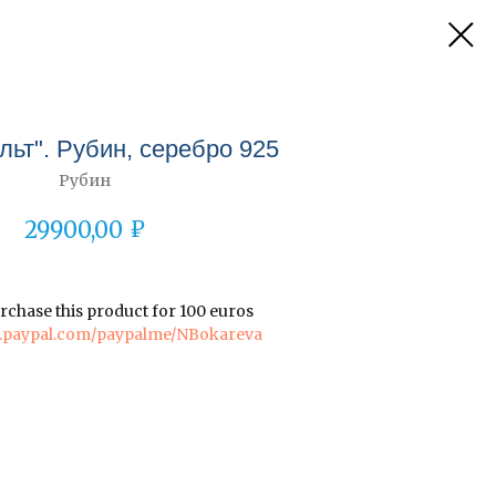
льт". Рубин, серебро 925
Рубин
₽
29900,00
rchase this product for 100 euros
w.paypal.com/paypalme/NBokareva