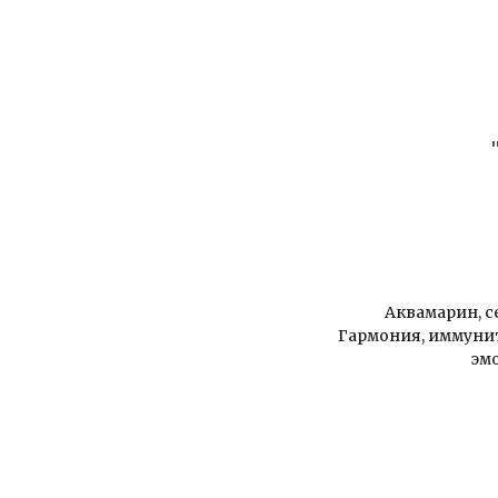
Аквамарин, с
Гармония, иммунит
эм